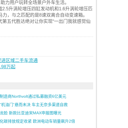
，助力用户玩转全场景户外车生活。
.5升涡轮增压四缸发动机和1.6升涡轮增压匹
7马力，与之匹配的是8速双离合自动变速箱。
代第五代胜达绝对让你实现“一出门我就感觉仙
促进区域二手车流通
98万起
制造商Northvolt通过私募融资6亿美元
“机油门”悬而未决 车主无奈多渠道自救
龙脸 新款比亚迪宋MAX申报图曝光
化碳排放规定收紧 欧洲电动车销量飙升2倍