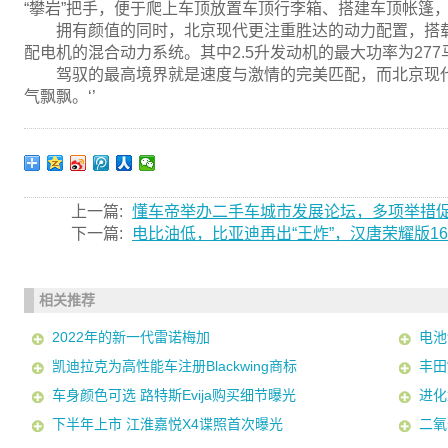
“攀岩”把手，便于爬上车顶放置车顶行李箱、搭建车顶帐篷
拥有颜值的同时，北京现代更注重胜达的动力配置，搭载2
配电机的混合动力系统。其中2.5升发动机的最大功率为27
驾驭的最高境界就是速度与激情的完美匹配，而北京现
气飘飘。‘’
上一篇:
懂车帝举办二手车城市发展论坛，多项举措
下一篇:
电比油低，比亚迪再出“王炸”，汉唐荣耀版16.
相关推荐
2022年的新一代雷诺梅加
电池
凯迪拉克为高性能车注册Blackwing商标
丰田
车身颜色可选 路特斯Evija购买细节曝光
进化
下半年上市 江淮嘉悦X4谍照首次曝光
二氧