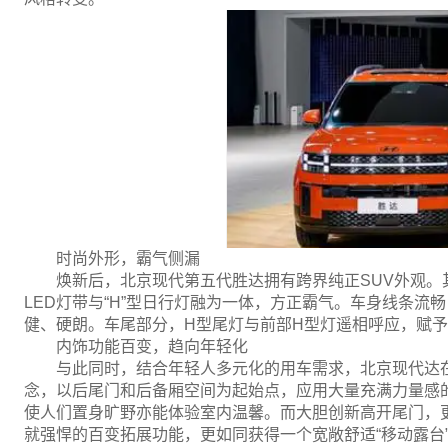
时尚外形，霸气侧漏
焕新后，北京现代第五代胜达拥有跨界纯正SUV外观
LED灯带与“H”型日行灯融为一体，方正霸气。车身线条流
健、硬朗。车尾部分，H型尾灯与前部H型灯遥相呼应，赋
内饰功能百变，趋向年轻化
与此同时，结合年轻人多元化的用车需求，北京现代达在
念，以后尾门和后备厢空间为起始点，应用大量充满力量感的
使人们置身旷野亦能体验室内温馨。而大胆创新高开尾门，
就强悍的百变拓展功能，更如同获得一个宽敞舒适“移动露台