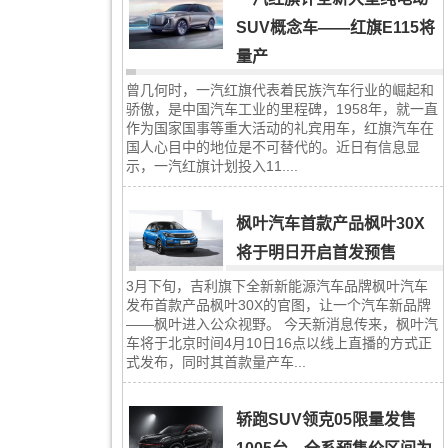
SUV概念车——红旗E115将
量产
曾几何时，一汽红旗代表着民族汽车行业的崛起和
骄傲，是中国汽车工业的里程碑，1958年，就一直
作为国家国事等重大活动的礼宾用车，红旗汽车在
国人心目中的地位是不可替代的。近日有信息显
示，一汽红旗计划投入11....
枫叶汽车首款产品枫叶30X
将于明日开启首发预售
3月下旬，吉利旗下全新新能源汽车品牌枫叶汽车
发布首款产品枫叶30X的官图，让一个汽车新品牌
——枫叶进入公众视野。 今天新消息传来，枫叶汽
车将于北京时间4月10日16点以线上直播的方式正
式发布，同时其首款量产车...
轿跑SUV领克05限量发售