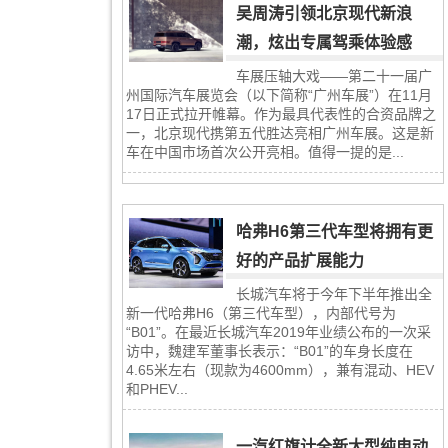
吴周涛引领北京现代新浪
潮，炫出专属驾乘体验感
车展压轴大戏——第二十一届广
州国际汽车展览会（以下简称“广州车展”）在11月
17日正式拉开帷幕。作为最具代表性的合资品牌之
一，北京现代携第五代胜达亮相广州车展。这是新
车在中国市场首次公开亮相。值得一提的是...
哈弗H6第三代车型将拥有更
好的产品扩展能力
长城汽车将于今年下半年推出全
新一代哈弗H6（第三代车型），内部代号为
“B01”。在最近长城汽车2019年业绩公布的一次采
访中，魏建军董事长表示：“B01”的车身长度在
4.65米左右（现款为4600mm），兼有混动、HEV
和PHEV...
一汽红旗计全新大型纯电动