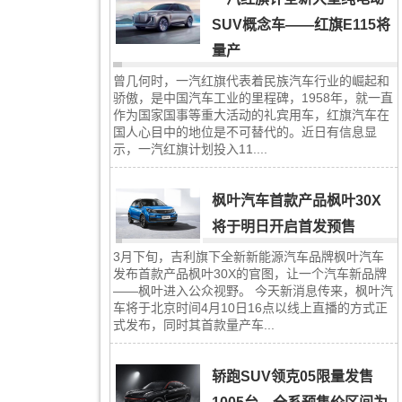
SUV概念车——红旗E115将
量产
曾几何时，一汽红旗代表着民族汽车行业的崛起和
骄傲，是中国汽车工业的里程碑，1958年，就一直
作为国家国事等重大活动的礼宾用车，红旗汽车在
国人心目中的地位是不可替代的。近日有信息显
示，一汽红旗计划投入11....
枫叶汽车首款产品枫叶30X
将于明日开启首发预售
3月下旬，吉利旗下全新新能源汽车品牌枫叶汽车
发布首款产品枫叶30X的官图，让一个汽车新品牌
——枫叶进入公众视野。 今天新消息传来，枫叶汽
车将于北京时间4月10日16点以线上直播的方式正
式发布，同时其首款量产车...
轿跑SUV领克05限量发售