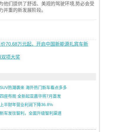
为他们提供了舒适、美观的驾驶环境,势必会受
力并重的新发展阶段。
售价70.68万元起，开启中国新能源礼宾车新
典双项大奖
SUV热潮袭来 海外热门新车看点多多
四座布局 全新起亚嘉华将7月首发
上半财年营业利润下降36.8%
新车发往智利，全面升级智利渠道