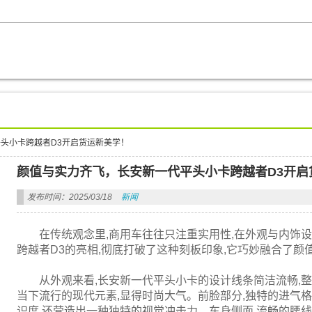
头小卡跨越者D3开启货运新美学！
颜值与实力齐飞，长安新一代平头小卡跨越者D3开启
发布时间：2025/03/18
新闻
在传统观念里,商用车往往只注重实用性,在外观与内饰
跨越者D3的亮相,彻底打破了这种刻板印象,它巧妙融合了颜
从外观来看,长安新一代平头小卡的设计线条简洁流畅,
当下流行的现代元素,显得时尚大气。前脸部分,独特的进气
识度,还营造出一种独特的视觉冲击力。车身侧面,流畅的腰线