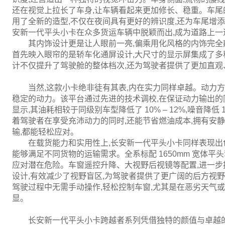
还在视觉上拉长了车身,让车辆看起来更加修长、稳重。车尾
用了全新的造型,不仅在夜间具有更好的辨识度,还为车尾增
安新一代平头小卡在众多货运车辆中脱颖而出,成为道路上一
其内饰设计更是让人眼前一亮,偏乘用化风格的内饰完全
首先映入眼帘的是轿车化通屏设计,大尺寸的显示屏集成了多
计不仅提升了驾驶舱的整体档次,还为驾驶者提供了更加直观
当然,这款小卡绝非徒有其表,内在实力同样卓越。动力
稳定的动力。该平台通过先进的技术调校,在保证动力输出的
显示,其油耗相较于同级别车型降低了 10% – 12%,噪音降
着驾驶者在享受充沛动力的同时,还能节省燃油成本,拥有安
输,都能轻松应对。
在载货能力和实用性上,长安新一代平头小卡同样表现出色
能够满足不同货物的运输需求。全系标配 1650mm 宽体平
应对潜在危险。车窗遥控升降、大视野后视镜等配置,进一
设计,有效减少了视野盲区,为驾驶者提供了更广阔的后方视
驾驶过程中无需手动操作,轻松控制车窗,尤其是在恶劣天气
显。
长安新一代平头小卡跨越者系列凭借独特的颜值与卓越