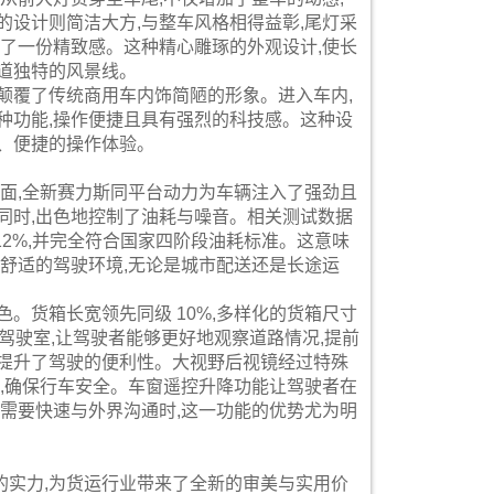
的设计则简洁大方,与整车风格相得益彰,尾灯采
添了一份精致感。这种精心雕琢的外观设计,使长
道独特的风景线。
颠覆了传统商用车内饰简陋的形象。进入车内,
种功能,操作便捷且具有强烈的科技感。这种设
、便捷的操作体验。
方面,全新赛力斯同平台动力为车辆注入了强劲且
同时,出色地控制了油耗与噪音。相关测试数据
低 12%,并完全符合国家四阶段油耗标准。这意味
静舒适的驾驶环境,无论是城市配送还是长途运
。货箱长宽领先同级 10%,多样化的货箱尺寸
头驾驶室,让驾驶者能够更好地观察道路情况,提前
步提升了驾驶的便利性。大视野后视镜经过特殊
野,确保行车安全。车窗遥控升降功能让驾驶者在
或需要快速与外界沟通时,这一功能的优势尤为明
的实力,为货运行业带来了全新的审美与实用价