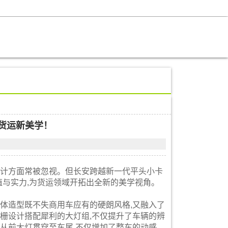
货运新美学！
设计方面常被忽视。但长安跨越新一代平头小卡
值与实力,为货运领域开拓出全新的美学视角。
整体造型既不失商用车应有的硬朗风格,又融入了
格栅设计搭配犀利的大灯组,不仅提升了车辆的辨
从前大灯贯穿至车尾,不仅增加了整车的动感,