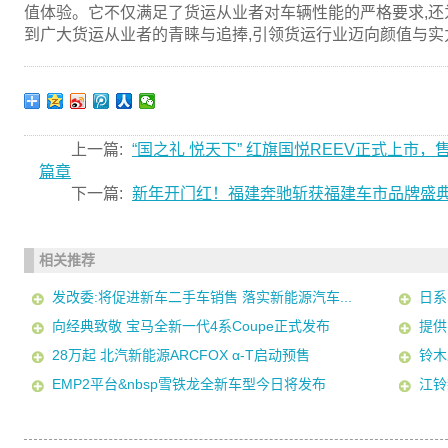
值体验。它不仅满足了货运从业者对车辆性能的严格要求,还
到广大货运从业者的青睐与追捧,引领货运行业迈向颜值与实
上一篇:
“国之礼 悦天下” 红旗国悦REEV正式上市，
篇章
下一篇:
新年开门红！福建奔驰斩获福建车市品牌盛
相关推荐
发改委:将促进新车二手车销售 落实新能源汽车...
日系
向经典致敬 宝马全新一代4系Coupe正式发布
提供
28万起 北汽新能源ARCFOX α-T启动预售
铃木
EMP2平台&nbsp雪铁龙全新车型今日将发布
江铃