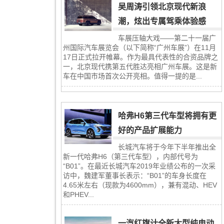
吴周涛引领北京现代新浪
潮，炫出专属驾乘体验感
车展压轴大戏——第二十一届广
州国际汽车展览会（以下简称“广州车展”）在11月
17日正式拉开帷幕。作为最具代表性的合资品牌之
一，北京现代携第五代胜达亮相广州车展。这是新
车在中国市场首次公开亮相。值得一提的是...
哈弗H6第三代车型将拥有更
好的产品扩展能力
长城汽车将于今年下半年推出全
新一代哈弗H6（第三代车型），内部代号为
“B01”。在最近长城汽车2019年业绩公布的一次采
访中，魏建军董事长表示：“B01”的车身长度在
4.65米左右（现款为4600mm），兼有混动、HEV
和PHEV...
一汽红旗计全新大型纯电动