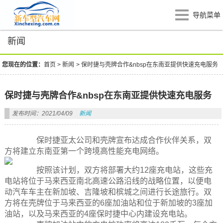
导航菜单
新闻
您现在的位置：
首页
>
新闻
>
保时捷与壳牌合作&nbsp在东南亚提供快速充电服务
保时捷与壳牌合作&nbsp在东南亚提供快速充电服务
发布时间：2021/04/09
新闻
保时捷亚太公司和壳牌宣布达成合作伙伴关系，双
方将建立东南亚第一个跨境高性能充电网络。
按照该计划，双方将部署大约12座充电站，这些充
电站将位于马来西亚南北高速公路沿线的战略位置，以便电
动汽车车主在新加坡、吉隆坡和槟城之间进行长途旅行。双
方将在壳牌位于马来西亚的6座加油站和位于新加坡的3座加
油站，以及马来西亚的4座保时捷中心内建设充电站。