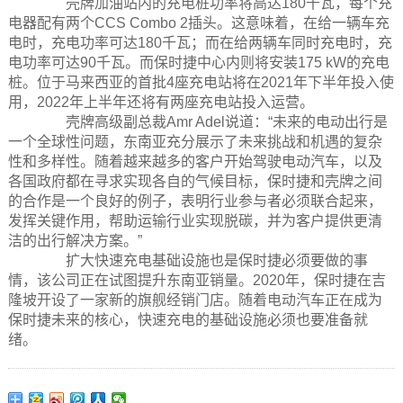
壳牌加油站内的充电桩功率将高达180千瓦，每个充
电器配有两个CCS Combo 2插头。这意味着，在给一辆车充
电时，充电功率可达180千瓦；而在给两辆车同时充电时，充
电功率可达90千瓦。而保时捷中心内则将安装175 kW的充电
桩。位于马来西亚的首批4座充电站将在2021年下半年投入使
用，2022年上半年还将有两座充电站投入运营。
壳牌高级副总裁Amr Adel说道：“未来的电动出行是
一个全球性问题，东南亚充分展示了未来挑战和机遇的复杂
性和多样性。随着越来越多的客户开始驾驶电动汽车，以及
各国政府都在寻求实现各自的气候目标，保时捷和壳牌之间
的合作是一个良好的例子，表明行业参与者必须联合起来，
发挥关键作用，帮助运输行业实现脱碳，并为客户提供更清
洁的出行解决方案。”
扩大快速充电基础设施也是保时捷必须要做的事
情，该公司正在试图提升东南亚销量。2020年，保时捷在吉
隆坡开设了一家新的旗舰经销门店。随着电动汽车正在成为
保时捷未来的核心，快速充电的基础设施必须也要准备就
绪。