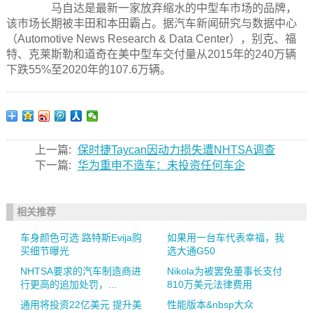
马自达是最新一家放弃缩水的中型车市场的品牌，
该市场长期被丰田和本田霸占。据汽车新闻研究与数据中心
（Automotive News Research & Data Center），别克、福
特、克莱斯勒和道奇在美中型车交付量从2015年的240万辆
下跌55%至2020年的107.6万辆。
上一篇:
保时捷Taycan因动力损失遭NHTSA调查
下一篇:
华为重申不造车：未投资任何车企
相关推荐
车身颜色可选 路特斯Evija购
如果用一台车代表幸福，我
买细节曝光
选大通G50
NHTSA要求的汽车制造商进
Nikola为被罢免董事长支付
行更高的追加处罚，...
810万美元法律费用
通用将投资22亿美元 提升美
性能版本&nbsp大众