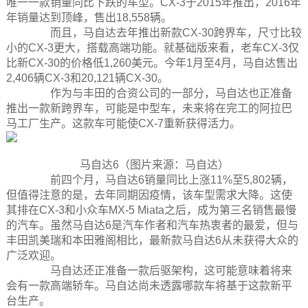
唯一一款销量同比下跌的车型。CX-3于2015年推出，2016年
年销量达到顶峰，售出18,558辆。
而且，马自达去年推出新款CX-30跨界车，尺寸比较
小的CX-3更大，搭载高端功能。就基础版来看，老车CX-3仅
比新CX-30的价格低1,260美元。今年1月至4月，马自达售出
2,406辆CX-3和20,121辆CX-30。
作为与丰田的合资公司的一部分，马自达也正准备
推出一款新跨界车，可能是中型车，未来将在完工的阿拉巴
马工厂生产。这款车可能使CX-7重新获得活力。
马自达6（图片来源：马自达）
前四个月，马自达6销量同比上涨11%至5,802辆，
但值得注意的是，去年同期因疫情，该车型需求大降。这使
其排在CX-3和小众车MX-5 Miata之后，成为第三名销售最慢
的汽车。虽然马自达6是汽车作者和汽车热衷者的最爱，但与
丰田凯美瑞和本田雅阁相比，最新款马自达6从未获得大众的
广泛欢迎。
马自达还正准备一款后驱架构，这可能意味着将来
会有一款高端轿车。马自达尚未透露哪款车将基于这款新平
台生产。