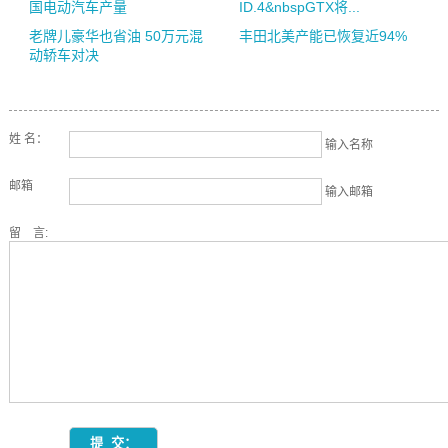
国电动汽车产量
ID.4&nbspGTX将...
老牌儿豪华也省油 50万元混
丰田北美产能已恢复近94%
动轿车对决
姓 名：
输入名称
邮箱
输入邮箱
留 言: