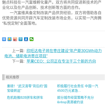
魅点科技在一汽富维孵化量产。双方将共同促进新技术的产
业化以及在产品创新、技术创新等方面的合作。
一汽富维具备定制改装产品供货经验，双方将借助各自
优势资源共同开辟汽车定制改装市场业务，以实现一汽奔腾
“私悦定制”全面落地。
上一篇:
欣旺达电子将在枣庄建设“年产能30GWh动力
电池、储能电池枣庄项目”
下一篇:
苹果CEO：公司正在专注于三个新的方向
相关推荐
重磅！“武汉清零”背后的“国
积极履行社会责任 中国一汽
宝级转运”
4500万元紧急...
危机助推B2B拼车和拼车
部分城市经营策略不充分
&nbsp滴滴被约谈