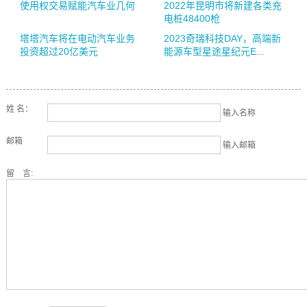
使用权交易赋能汽车业几何
2022年昆明市将新建各类充
电桩48400枪
塔塔汽车将在电动汽车业务
2023奇瑞科技DAY，高端新
投资超过20亿美元
能源车型星途星纪元E...
姓 名：
输入名称
邮箱
输入邮箱
留 言: