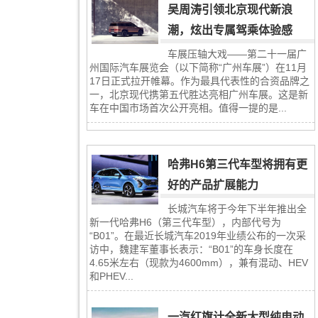
吴周涛引领北京现代新浪
潮，炫出专属驾乘体验感
车展压轴大戏——第二十一届广
州国际汽车展览会（以下简称“广州车展”）在11月
17日正式拉开帷幕。作为最具代表性的合资品牌之
一，北京现代携第五代胜达亮相广州车展。这是新
车在中国市场首次公开亮相。值得一提的是...
哈弗H6第三代车型将拥有更
好的产品扩展能力
长城汽车将于今年下半年推出全
新一代哈弗H6（第三代车型），内部代号为
“B01”。在最近长城汽车2019年业绩公布的一次采
访中，魏建军董事长表示：“B01”的车身长度在
4.65米左右（现款为4600mm），兼有混动、HEV
和PHEV...
一汽红旗计全新大型纯电动