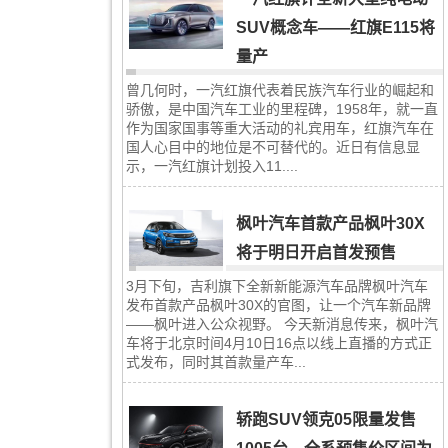
SUV概念车——红旗E115将
量产
曾几何时，一汽红旗代表着民族汽车行业的崛起和
骄傲，是中国汽车工业的里程碑，1958年，就一直
作为国家国事等重大活动的礼宾用车，红旗汽车在
国人心目中的地位是不可替代的。近日有信息显
示，一汽红旗计划投入11....
枫叶汽车首款产品枫叶30X
将于明日开启首发预售
3月下旬，吉利旗下全新新能源汽车品牌枫叶汽车
发布首款产品枫叶30X的官图，让一个汽车新品牌
——枫叶进入公众视野。 今天新消息传来，枫叶汽
车将于北京时间4月10日16点以线上直播的方式正
式发布，同时其首款量产车...
轿跑SUV领克05限量发售