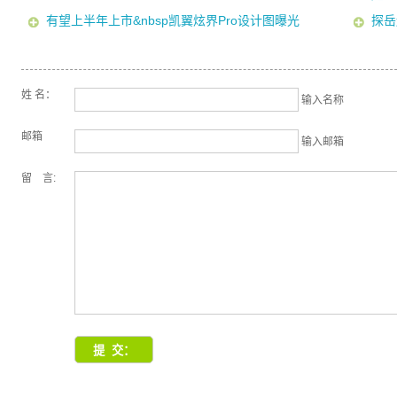
有望上半年上市&nbsp凯翼炫界Pro设计图曝光
探岳
姓 名：
输入名称
邮箱
输入邮箱
留 言: