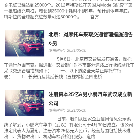
充电桩已经达到25000个。2012年特斯拉在美国为ModelS配套了第
一批超级充电桩，增长到25000个耗时不到9年。预计到今年年底，
特斯拉的全球超充桩数量可达30000个。 官方...
北京：对摩托车采取交通管理措施通告
&另
发布时间：2021/05/10
5月8日，北京市交管局发布通告，摩托
车通行范围有变。据通报，交管部门对本市部分道路上行驶的摩托车
采取交通管理措施如下： 一、以下道路全天禁止摩托车行
驶： 1．长安街及其延长线（五棵松桥至四惠桥...
注册资本25亿&另小鹏汽车武汉成立新
公司
发布时间：2021/05/10
日前，我们从国家企业信用信息公示系
统了解到，小鹏汽车华中（武汉）有限公司于4月30日成立。该公司
法定代表人为夏珩，注册资本25亿元人民币，经营范围包括技术进
出口、货物进出口、机动车检验检测服务、道路...