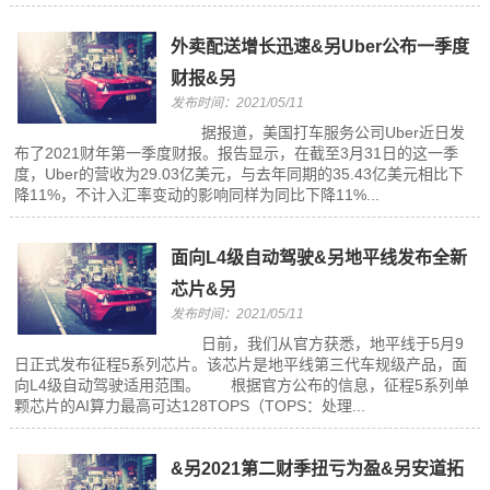
外卖配送增长迅速&另Uber公布一季度
财报&另
发布时间：2021/05/11
据报道，美国打车服务公司Uber近日发
布了2021财年第一季度财报。报告显示，在截至3月31日的这一季
度，Uber的营收为29.03亿美元，与去年同期的35.43亿美元相比下
降11%，不计入汇率变动的影响同样为同比下降11%...
面向L4级自动驾驶&另地平线发布全新
芯片&另
发布时间：2021/05/11
日前，我们从官方获悉，地平线于5月9
日正式发布征程5系列芯片。该芯片是地平线第三代车规级产品，面
向L4级自动驾驶适用范围。 根据官方公布的信息，征程5系列单
颗芯片的AI算力最高可达128TOPS（TOPS：处理...
&另2021第二财季扭亏为盈&另安道拓