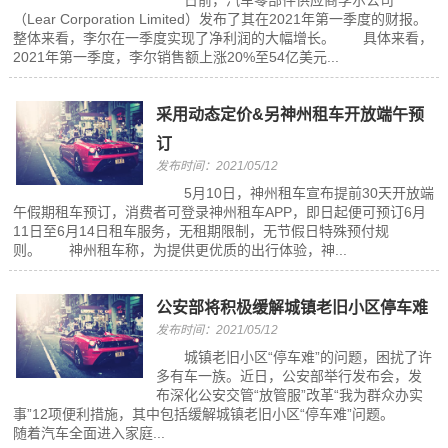
日前，汽车零部件供应商李尔公司
（Lear Corporation Limited）发布了其在2021年第一季度的财报。
整体来看，李尔在一季度实现了净利润的大幅增长。 具体来看，
2021年第一季度，李尔销售额上涨20%至54亿美元...
采用动态定价&另神州租车开放端午预
订
发布时间：2021/05/12
5月10日，神州租车宣布提前30天开放端
午假期租车预订，消费者可登录神州租车APP，即日起便可预订6月
11日至6月14日租车服务，无租期限制，无节假日特殊预付规
则。 神州租车称，为提供更优质的出行体验，神...
公安部将积极缓解城镇老旧小区停车难
发布时间：2021/05/12
城镇老旧小区“停车难”的问题，困扰了许
多有车一族。近日，公安部举行发布会，发
布深化公安交管“放管服”改革“我为群众办实
事”12项便利措施，其中包括缓解城镇老旧小区“停车难”问题。
随着汽车全面进入家庭...