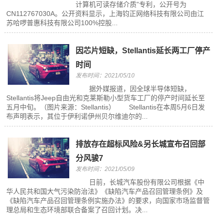
计算机可读存储介质”专利，公开号为
CN112767030A。公开资料显示，上海钧正网络科技有限公司由江
苏哈啰普惠科技有限公司100%控股...
因芯片短缺，Stellantis延长两工厂停产
时间
发布时间：2021/05/10
据外媒报道，因全球半导体短缺，
Stellantis将Jeep自由光和克莱斯勒小型货车工厂的停产时间延长至
五月中旬。（图片来源：Stellantis） Stellantis在本周5月6日发
布声明表示，其位于伊利诺伊州贝尔维迪尔的...
排放存在超标风险&另长城宣布召回部
分风骏7
发布时间：2021/05/09
日前，长城汽车股份有限公司根据《中
华人民共和国大气污染防治法》《缺陷汽车产品召回管理条例》及
《缺陷汽车产品召回管理条例实施办法》的要求，向国家市场监督管
理总局和生态环境部联合备案了召回计划。决...