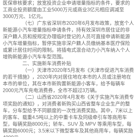
医保审核要求；放宽投资企业申请增量指标的条件，要求的
工商业投资额度由工业5000万元或商业3亿元相应调减至
3000万元、1亿元。
（七）广东省深圳市2020年6月发布政策，放宽个人
新能源小汽车增量指标申请条件，持有效深圳市居住证的非
深户籍人员和按规定办理临时登记的人员可直接申请新能源
小汽车增量指标，暂停实施非深户籍人员缴纳基本医疗保险
或累计居住时间的限制。将插电式混合动力小汽车纳入个人
增购新能源小汽车车型范围。
二、实施新车消费补贴
（一）天津市2020年5月发布《天津市促进汽车消费
的若干措施》，2020年内对居住地在本市的人员或注册地在
本市的单位，其在本市新购置新能源小客车，给予每辆车
2000元汽车充电消费券，全市不超过3万辆。
（二）山西省2020年4月发布《关于实施汽车消费专
项奖励的通知》，对消费者新购买山西省整车企业生产的整
车，分车型给予不同额度的一次性消费奖励。其中，7米以上
的客车、载重4.5吨以上的中重卡车及同级牵引车等商用车
型，每辆奖励8000元；轿车、SUV 及 MPV 等乘用车型，每
辆奖励6000元；3.5米以下微型客车及其他商用车，每辆奖励