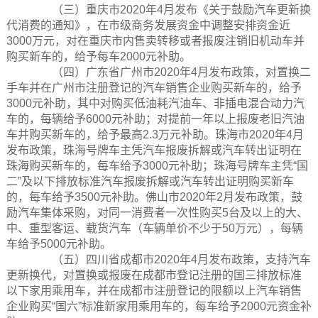
（三）重庆市2020年4月发布《关于鼓励汽车更新换
代消费的通知》，在市级商务发展资金中调整安排资金近
3000万元，对在重庆市内售卖转移或者报废注销旧机动车并
购买新车的，给予每车2000元补助。
（四）广东省广州市2020年4月发布政策，对置换二
手车并在广州市注册登记的汽车销售企业购买新车的，给予
3000元补助，其中对购买低油耗汽油车、非插电混合动力汽
车的，每辆给予6000元补助；对提前一年以上报废老旧汽油
车并购买新车的，给予最高2.3万元补助。珠海市2020年4月
发布政策，珠海号牌车主凭汽车报废拆解或汽车转出证明在
珠海购买新车的，每车给予3000元补助；珠海号牌车主凭“国
二”及以下排放标准汽车报废拆解或汽车转出证明购买新车
的，每车给予3500元补助。佛山市2020年2月发布政策，鼓
励汽车集体采购，对同一消费者一次性购买5台及以上的大、
中、重型客运、载货汽车（车辆单价不少于50万元），每辆
车给予5000元补助。
（五）四川省成都市2020年4月发布政策，支持汽车
更新换代，对置换或报废在成都市登记注册的国三排放标准
以下家用乘用车，并在成都市注册登记的限额以上汽车销售
企业购买“国六”标准新家用乘用车的，每车给予2000元资金补