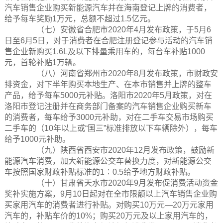
汽车销售企业购买新能源汽车并在海南登记上牌的消费者，
给予每车奖励1万元，总额不超过1.5亿元。
（七）安徽省合肥市2020年4月发布政策，于5月6
日至6月5日，对于消费者在合肥注册登记参与活动的汽车销
售企业新购买1.6L及以下排量乘用车的，每台车补贴1000
元，首轮补贴1万辆。
（八）河南省郑州市2020年8月发布政策，市财政安
排资金，对下半年购买本地生产、在本市销售并上牌的整车
产品，给予每车5000元补贴。洛阳市2020年5月政策，对在
洛阳市登记注册并在商务部门备案的汽车销售企业购买新车
的消费者，每车给予3000元补助，对在二手车交易市场购买
二手车的（10年以上或“国三”标准排放以下车辆除外），每车
给予1000元补助。
（九）陕西省西安市2020年12月发布政策，鼓励新
能源汽车消费，加大新能源公交车替换力度，对新能源公交
车按照国家财政补贴标准的1∶0.5给予地方财政补贴。
（十）甘肃省天水市2020年9月发布促消费活动资金
奖补实施方案，9月10日起对在全市限额以上汽车销售企业购
买家用汽车的消费者进行补贴。对购买10万元—20万元家用
汽车的，补贴车价的10%；购买20万元及以上家用汽车的，