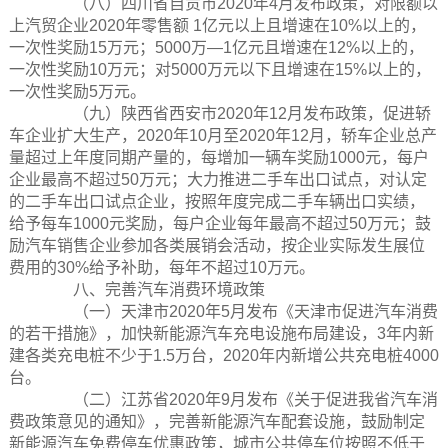
（八）四川省自贡市2020年4月发布政策，对限额以
上汽贸企业2020年零售额 1亿元以上且增速在10%以上的，
一次性奖励15万元；5000万—1亿元且增速在12%以上的，
一次性奖励10万元；对5000万元以下且增速在15%以上的，
一次性奖励5万元。
（九）陕西省西安市2020年12月发布政策，促进轿
车企业扩大生产，2020年10月至2020年12月，轿车企业总产
量超过上年度同期产量的，每增加一辆车奖励1000元，每户
企业最高不超过50万元；大力推进二手车出口试点，对认定
的二手车出口试点企业，按照年度完成二手车辆出口实绩，
给予每车1000元奖励，每户企业每年最高不超过50万元；鼓
励汽车销售企业参加各类展销会活动，按企业实际发生展位
费用的30%给予补助，每年不超过10万元。
八、完善汽车消费环境政策
（一）天津市2020年5月发布《天津市促进汽车消费
的若干措施》，加快新能源汽车充电设施布局建设，3年内新
建各类充电桩不少于1.5万台，2020年内新增公共充电桩4000
台。
（二）江苏省2020年9月发布《关于促进我省汽车消
费政策意见的通知》，完善新能源汽车配套设施，鼓励制定
新能源汽车免费停车优惠政策，城市公共停车位按照不低于