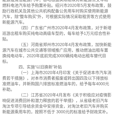
燃料电池汽车给予购置补贴。绍兴市2020年5月发布政策，鼓
励行政机关及其他公共机构配备公务用车时购买使用新能源
汽车，除“整车购买”外，可根据实际情况采取租赁等方式使用
新能源汽车。
（四）广东省广州市2020年4月发布政策，对于新增
巡游出租车购买纯电动高级车型的，每车给予1万元综合性补
贴。
（五）河南省郑州市2020年4月发布政策，加快新能
源汽车在城市公共交通等领域推广应用，推动燃油出租车置
换纯电动车，2020年底前完成3000辆纯电动出租车替代目
标。
四、实施“以旧换新”补贴
（一）上海市2020年4月印发《关于促进本市汽车消
费若干措施》，对本市消费者报废或转出国四及以下排放标
准燃油车，并新购国六排放标准燃油车的，给予每车4000元
补助。
（二）江苏省2020年4月发布《关于积极应对疫情影
响促进消费回补和潜力释放的若干举措》，从省级老旧汽车
淘汰专项引导结余资金中安排资金，对淘汰老旧汽车并购买
新能源乘用车的，按照不低于 3000元的标准给予财政奖补。