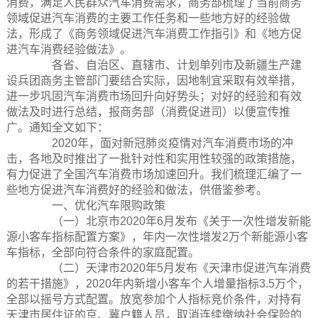
消费，满足人民群众汽车消费需求，商务部梳理了当前商务
领域促进汽车消费的主要工作任务和一些地方好的经验做
法，形成了《商务领域促进汽车消费工作指引》和《地方促
进汽车消费经验做法》。
各省、自治区、直辖市、计划单列市及新疆生产建
设兵团商务主管部门要结合实际，因地制宜采取有效举措，
进一步巩固汽车消费市场回升向好势头；对好的经验和有效
做法及时进行总结，报商务部（消费促进司）以便宣传推
广。通知全文如下：
2020年，面对新冠肺炎疫情对汽车消费市场的冲
击，各地及时推出了一批针对性和实用性较强的政策措施，
有力促进了全国汽车消费市场加速回升。我们梳理汇编了一
些地方促进汽车消费好的经验和做法，供借鉴参考。
一、优化汽车限购政策
（一）北京市2020年6月发布《关于一次性增发新能
源小客车指标配置方案》，年内一次性增发2万个新能源小客
车指标，全部向符合条件的家庭配置。
（二）天津市2020年5月发布《天津市促进汽车消费
的若干措施》，2020年内新增小客车个人增量指标3.5万个，
全部以摇号方式配置。放宽参加个人指标竞价条件，对持有
天津市居住证的京、冀户籍人员，取消连续缴纳社会保险的