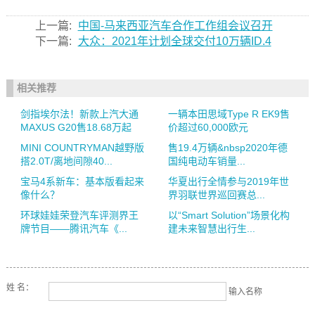
上一篇:
中国-马来西亚汽车合作工作组会议召开
下一篇:
大众：2021年计划全球交付10万辆ID.4
相关推荐
剑指埃尔法！新款上汽大通
一辆本田思域Type R EK9售
MAXUS G20售18.68万起
价超过60,000欧元
MINI COUNTRYMAN越野版
售19.4万辆&nbsp2020年德
搭2.0T/离地间隙40...
国纯电动车销量...
宝马4系新车：基本版看起来
华夏出行全情参与2019年世
像什么？
界羽联世界巡回赛总...
环球娃娃荣登汽车评测界王
以“Smart Solution”场景化构
牌节目——腾讯汽车《...
建未来智慧出行生...
姓 名：
输入名称