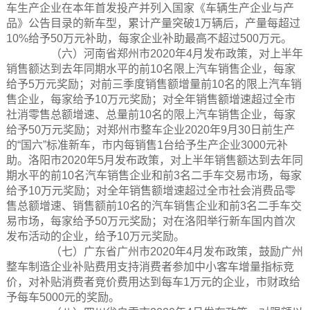
车生产企业在本年首发投产并列入国家《车辆生产企业与产
品》公告目录的新车型，累计产量突破1万辆后，产量每超过
10%给予50万元补助，每家企业补助最高不超过500万元。
（六）河南省郑州市2020年4月发布政策，对上半年
销售额达到去年同期水平的前10名限上汽车销售企业，每家
给予5万元奖励；对前三季度销售额增量前10名的限上汽车销
售企业，每家给予10万元奖励；对全年销售额增速超过全市
社消零售总额增速、总量前10名的限上汽车销售企业，每家
给予50万元奖励；对郑州市整车企业2020年9月30日前生产
的“国六”标准新车，市内每销售1台给予生产企业3000元补
助。洛阳市2020年5月发布政策，对上半年销售额达到去年同
期水平的前10名汽车销售企业和前3名二手车交易市场，每家
给予10万元奖励；对全年销售额增速超过全市社会消费品零
售总额增速、销售额前10名的汽车销售企业和前3名二手车交
易市场，每家给予50万元奖励；对在洛阳举行新车国内首次
发布活动的企业，给予10万元奖励。
（七）广东省广州市2020年4月发布政策，鼓励广州
整车制造企业补贴费用支持消费者参加中小客车增量指标竞
价，对补贴消费者竞价费用达到每车1万元的企业，市财政给
予每车5000元的奖励。