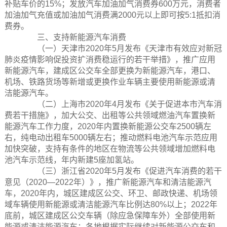
补贴车价的15%；发放汽车加油加气消费券600万元，消费者
加油加气充值或加油加气消费满2000元以上即可按5:1抵扣消
费券。
三、支持新能源汽车消费
（一）天津市2020年5月发布《天津市有效应对新冠
肺炎疫情影响促投资扩消费稳运行的若干举措》，推广应用
新能源汽车，建成区公交车全部更换为新能源汽车，港口、
机场、铁路货场等新增或更换作业车辆主要使用新能源或清
洁能源汽车。
（二）上海市2020年4月发布《关于促进本市汽车消
费若干措施》，加大公交、出租等公共领域燃油汽车置换新
能源汽车工作力度，2020年内置换新能源公交车2500辆左
右，纯电动出租车5000辆左右；推动燃料电池汽车示范应用
加快突破，支持有条件的地区在物流等公共领域增加燃料电
池汽车示范线，年内新建5座加氢站。
（三）浙江省2020年5月发布《促进汽车消费的若干
意见（2020—2022年）》，推广新能源汽车和清洁能源汽
车，2020年内，城区建成区公交、环卫、邮政快递、机场领
域车辆使用新能源或清洁能源汽车比例达80%以上；2022年
底前，城区建成区公交车辆（除应急保障车外）全部使用新
能源或清洁能源汽车；各地根据实际继续对新能源公交车和