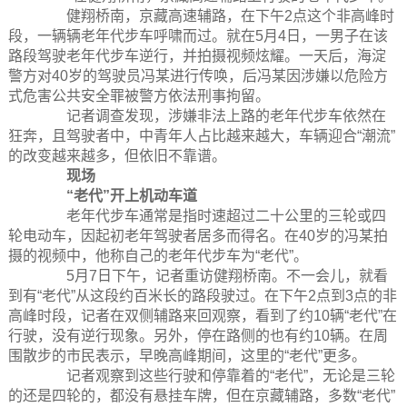
健翔桥南，京藏高速辅路，在下午2点这个非高峰时
段，一辆辆老年代步车呼啸而过。就在5月4日，一男子在该
路段驾驶老年代步车逆行，并拍摄视频炫耀。一天后，海淀
警方对40岁的驾驶员冯某进行传唤，后冯某因涉嫌以危险方
式危害公共安全罪被警方依法刑事拘留。
记者调查发现，涉嫌非法上路的老年代步车依然在
狂奔，且驾驶者中，中青年人占比越来越大，车辆迎合“潮流”
的改变越来越多，但依旧不靠谱。
现场
“老代”开上机动车道
老年代步车通常是指时速超过二十公里的三轮或四
轮电动车，因起初老年驾驶者居多而得名。在40岁的冯某拍
摄的视频中，他称自己的老年代步车为“老代”。
5月7日下午，记者重访健翔桥南。不一会儿，就看
到有“老代”从这段约百米长的路段驶过。在下午2点到3点的非
高峰时段，记者在双侧辅路来回观察，看到了约10辆“老代”在
行驶，没有逆行现象。另外，停在路侧的也有约10辆。在周
围散步的市民表示，早晚高峰期间，这里的“老代”更多。
记者观察到这些行驶和停靠着的“老代”，无论是三轮
的还是四轮的，都没有悬挂车牌，但在京藏辅路，多数“老代”