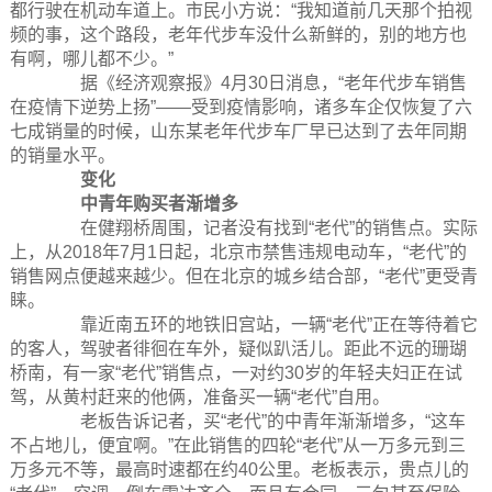
都行驶在机动车道上。市民小方说：“我知道前几天那个拍视
频的事，这个路段，老年代步车没什么新鲜的，别的地方也
有啊，哪儿都不少。”
据《经济观察报》4月30日消息，“老年代步车销售
在疫情下逆势上扬”——受到疫情影响，诸多车企仅恢复了六
七成销量的时候，山东某老年代步车厂早已达到了去年同期
的销量水平。
变化
中青年购买者渐增多
在健翔桥周围，记者没有找到“老代”的销售点。实际
上，从2018年7月1日起，北京市禁售违规电动车，“老代”的
销售网点便越来越少。但在北京的城乡结合部，“老代”更受青
睐。
靠近南五环的地铁旧宫站，一辆“老代”正在等待着它
的客人，驾驶者徘徊在车外，疑似趴活儿。距此不远的珊瑚
桥南，有一家“老代”销售点，一对约30岁的年轻夫妇正在试
驾，从黄村赶来的他俩，准备买一辆“老代”自用。
老板告诉记者，买“老代”的中青年渐渐增多，“这车
不占地儿，便宜啊。”在此销售的四轮“老代”从一万多元到三
万多元不等，最高时速都在约40公里。老板表示，贵点儿的