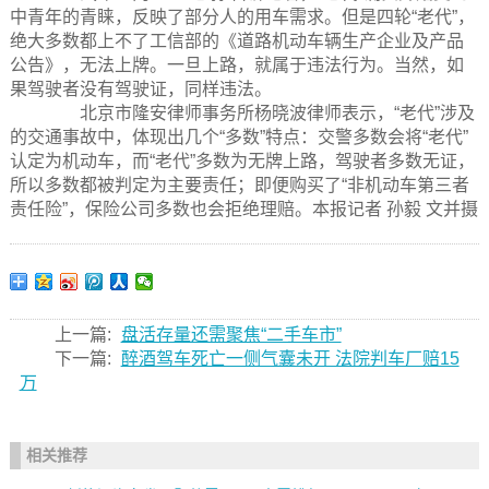
中青年的青睐，反映了部分人的用车需求。但是四轮“老代”，
绝大多数都上不了工信部的《道路机动车辆生产企业及产品
公告》，无法上牌。一旦上路，就属于违法行为。当然，如
果驾驶者没有驾驶证，同样违法。
北京市隆安律师事务所杨晓波律师表示，“老代”涉及
的交通事故中，体现出几个“多数”特点：交警多数会将“老代”
认定为机动车，而“老代”多数为无牌上路，驾驶者多数无证，
所以多数都被判定为主要责任；即便购买了“非机动车第三者
责任险”，保险公司多数也会拒绝理赔。本报记者 孙毅 文并摄
上一篇:
盘活存量还需聚焦“二手车市”
下一篇:
醉酒驾车死亡一侧气囊未开 法院判车厂赔15
万
相关推荐