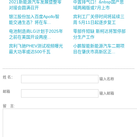
2021新能源汽车发展暨整零
中置排气口！&nbsp国产思
对接会圆​满召开
域两厢版或7月上市
银江股份加入百度Apollo智
宾利工厂关停时间将延续三
能交通生态？将在车...
周 5月11日起逐步复工
电池制造商LG计划于2025年
零部件短缺 斯柯达将暂停部
之前在美国开设两座...
分生产工作
宾利飞驰PHEV测试视频曝光
小鹏智能新能源汽车二期项
最大功率或达500千瓦
目在肇庆市高新区正...
姓 名：
输入名称
邮箱
输入邮箱
留 言: