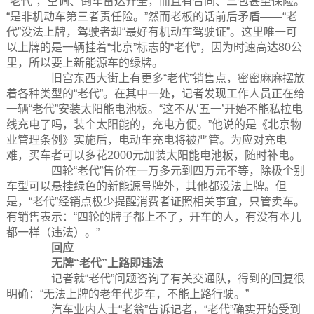
“老代”，空调、倒车雷达齐全，而且有合同、三包甚至保险。
“是非机动车第三者责任险。”然而老板的话前后矛盾——“老
代”没法上牌，驾驶者却“最好有机动车驾驶证”。这里唯一可
以上牌的是一辆挂着“北京”标志的“老代”，因为时速高达80公
里，所以要上新能源车的绿牌。
旧宫东西大街上有更多“老代”销售点，密密麻麻摆放
着各种类型的“老代”。在其中一处，记者发现工作人员正在给
一辆“老代”安装太阳能电池板。“这不从‘五一’开始不能私拉电
线充电了吗，装个太阳能的，充电方便。”他说的是《北京物
业管理条例》实施后，电动车充电将被严管。为应对充电
难，买车者可以多花2000元加装太阳能电池板，随时补电。
四轮“老代”售价在一万多元到四万元不等，除极个别
车型可以悬挂绿色的新能源号牌外，其他都没法上牌。但
是，“老代”经销点极少提醒消费者证照相关事宜，只管卖车。
有销售表示：“四轮的牌子都上不了，开车的人，有没有本儿
都一样（违法）。”
回应
无牌“老代”上路即违法
记者就“老代”问题咨询了有关交通队，得到的回复很
明确：“无法上牌的老年代步车，不能上路行驶。”
汽车业内人士“老翁”告诉记者，“老代”确实开始受到