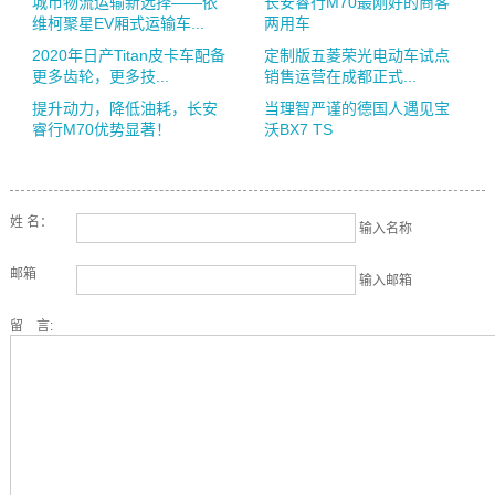
城市物流运输新选择——依
长安睿行M70最刚好的商客
维柯聚星EV厢式运输车...
两用车
2020年日产Titan皮卡车配备
定制版五菱荣光电动车试点
更多齿轮，更多技...
销售运营在成都正式...
提升动力，降低油耗，长安
当理智严谨的德国人遇见宝
睿行M70优势显著！
沃BX7 TS
姓 名：
输入名称
邮箱
输入邮箱
留 言: