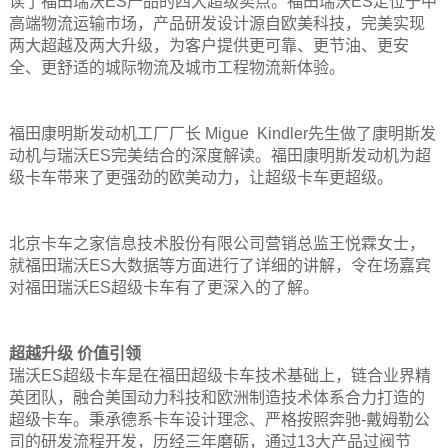
读了福田瑞沃ES产品的四大超级卖点。福田瑞沃ES定位于中
高端物流运输市场，产品研发设计源自欧美科技，完美实现
两大超越及两大升级，为客户提供更可靠、更节油、更安
全、更舒适的城际物流及城市工程物流新体验。
福田康明斯发动机工厂厂长 Migue Kindler先生做了康明斯发
动机与瑞沃ES完美结合的深度解读。福田康明斯发动机为超
级卡车带来了更强劲的欧美动力，让超级卡车更超级。
北京卡车之家信息技术股份有限公司营销总监王悦霖女士，
就福田瑞沃ES大数据等方面进行了详细的讲解，令在场嘉宾
对福田瑞沃ES超级卡车有了更深入的了解。
超越升级 价值引领
瑞沃ES超级卡车是在福田超级卡车技术基础上，链合业界精
英团队，融合美国动力科技和欧洲制造技术体系合力打造的
超级卡车。秉承德系卡车设计理念、严格按照奔驰-戴姆勒公
司的研发流程开发，历经三年磨砺，通过13大产品过阀节