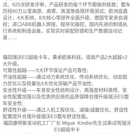
点、825次研发评审，产品研发的每个环节都做到极致；整车
历经60万公里高原、高寒、高温等极限环境测试；欧洲底盘
设计，4大系统，8大核心零部件全面升级，德国专家亲自调
校；进口ABB机器人焊接，程序化操控，国内先进的制造执
行系统和制造设备，实现实时装配防错和生产数据自动记
录……
福田瑞沃ES超级卡车，秉承欧美科技，造就产品2大超越+2
大升级。
可靠性超越——5大环节保证产品可靠性;
节油性超越——通过动力系统优化、传动系统优化、动态阻
力优化以及轻量化4大优化突破产品节油性;
安全性升级——车身安全性结构设计、高强度材料使用、安
全性配置加强以及优质供应商的品质保障合理升级瑞沃ES整
车安全性;
舒适性升级——通过人机工程优化、减噪/减震优化、舒适性
配置提升合理升级瑞沃ES整车舒适性能。
福田康明斯发动机工厂厂长 Migue Kindler先生试乘试驾瑞沃
ES超级中卡