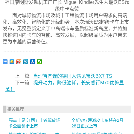
福田康明斯发动机工厂厂长 Migue Kindler先生为瑞沃ES超
级中卡点赞
面对城际物流市场及城市工程物流市场用户需求向高端
化、高效化、智能化的升级趋势，本次瑞沃ES超级卡车上市
发布，无疑重新定义了中高端卡车品质标准新高度，并将加
快推进国内卡车的智能、高效发展，以超级品质为用户带来
更为卓越的运营价值。
上一篇:
当理智严谨的德国人遇见宝沃BX7 TS
下一篇:
提升动力，降低油耗，长安睿行M70优势显
著！
相关推荐
亮点十足 江西五十铃翼放轻
全新VX7硬派皮卡车将在2月
卡全面领衔上市
28日正式上市